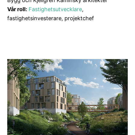
Bygg och Kjellgren Kaminsky arkitekter
Vår roll:
Fastighetsutvecklare
,
fastighetsinvesterare, projektchef