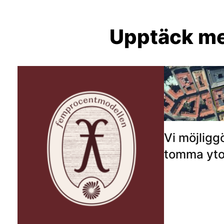
Upptäck me
Vi möjligg
tomma yto