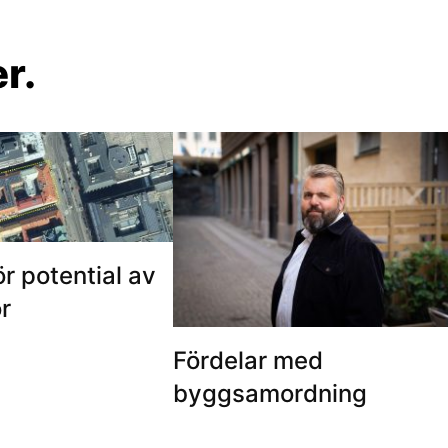
r.
ör potential av
r
Fördelar med
byggsamordning